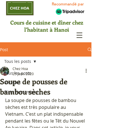
Recommandé par
Cours de cuisine et dîner chez
l'habitant à Hanoi
Post
Tous les posts
Chez Hoa
Tous les posts
25 janv. 2020
Soupe de pousses de
Recettes
bambou sèches
Plats Vietnamiens
La soupe de pousses de bambou 
sèches est très populaire au 
Vietnam. C'est un plat indispensable 
pendant les fêtes ou le Têt du Nouvel 
An lunaire. Dans cet article, je vous 