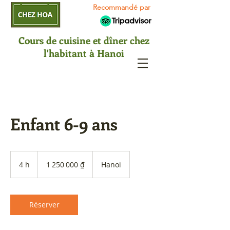
Recommandé par
Cours de cuisine et dîner chez
l'habitant à Hanoi
Enfant 6-9 ans
1 250 000
dôngs
4 h
4
1 250 000 ₫
Hanoi
vietnamiens
h
Réserver