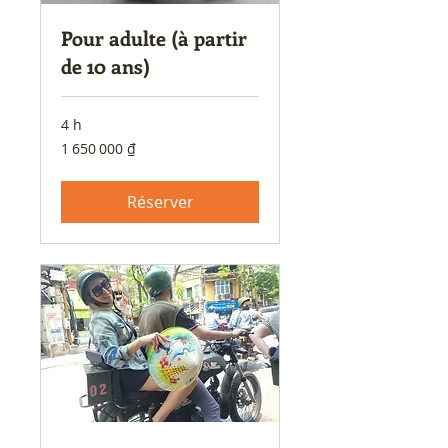
Pour adulte (à partir
de 10 ans)
4 h
1 650 000
1 650 000 ₫
dôngs
vietnamiens
Réserver